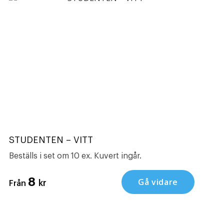
STUDENTEN – VITT
Beställs i set om 10 ex. Kuvert ingår.
8
Gå vidare
kr
Från