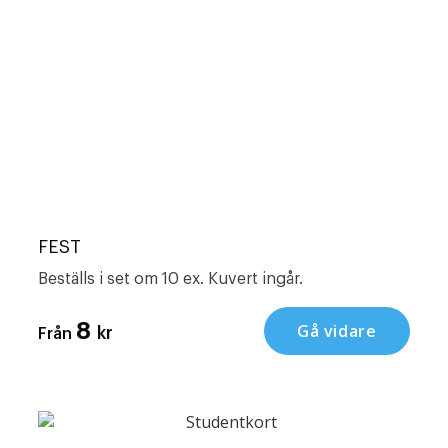
FEST
Beställs i set om 10 ex. Kuvert ingår.
8
Gå vidare
kr
Från