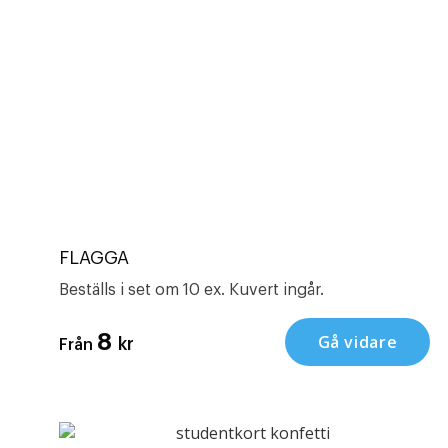
FLAGGA
Beställs i set om 10 ex. Kuvert ingår.
8
Gå vidare
kr
Från