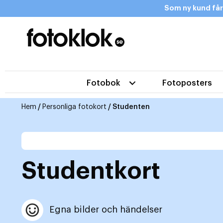
Som ny kund får
Fotobok
Fotoposters
Hem
/
Personliga fotokort
/ Studenten
Studentkort
Egna bilder och händelser