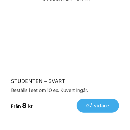
STUDENTEN – SVART
Beställs i set om 10 ex. Kuvert ingår.
8
Gå vidare
kr
Från