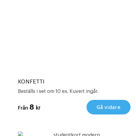
KONFETTI
Beställs i set om 10 ex. Kuvert ingår.
8
Gå vidare
kr
Från