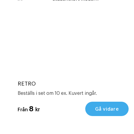
RETRO
Beställs i set om 10 ex. Kuvert ingår.
8
Gå vidare
kr
Från