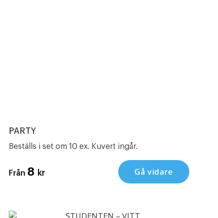
PARTY
Beställs i set om 10 ex. Kuvert ingår.
8
Gå vidare
kr
Från