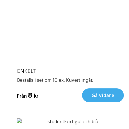
ENKELT
Beställs i set om 10 ex. Kuvert ingår.
8
Gå vidare
kr
Från