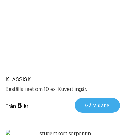
KLASSISK
Beställs i set om 10 ex. Kuvert ingår.
8
Gå vidare
kr
Från