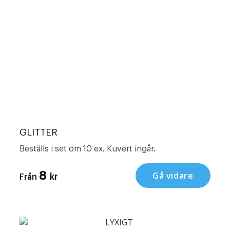
GLITTER
Beställs i set om 10 ex. Kuvert ingår.
8
Gå vidare
kr
Från