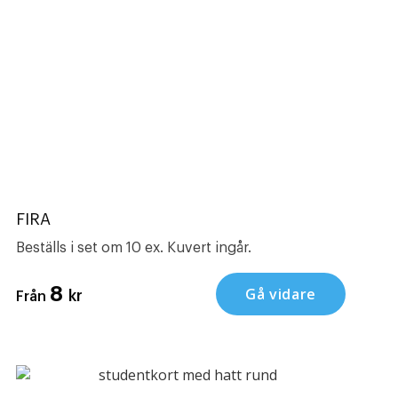
FIRA
Beställs i set om 10 ex. Kuvert ingår.
8
Gå vidare
kr
Från