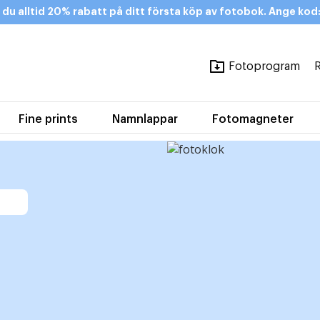
 du alltid 20% rabatt på ditt första köp av fotobok. Ange k
Fotoprogram
R
Fine prints
Namnlappar
Fotomagneter