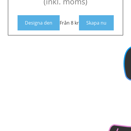
(inkl. moms)
Designa den
Från
8
kr
Skapa nu