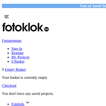
Som ny kund få
Fotoprogram
Sign In
Register
My Projects
0
Basket
0
Empty Basket
Your basket is currently empty
Checkout
You don't have any saved projects.
Fotobok