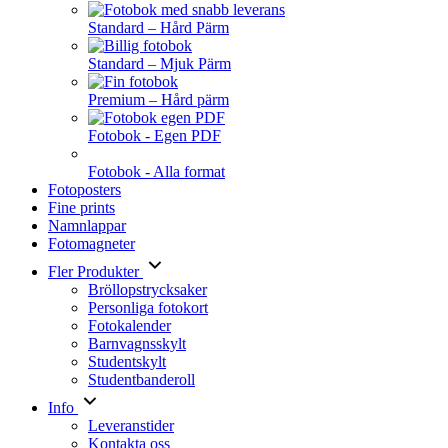
Standard – Hård Pärm
Standard – Mjuk Pärm
Premium – Hård pärm
Fotobok - Egen PDF
Fotobok - Alla format
Fotoposters
Fine prints
Namnlappar
Fotomagneter
Fler Produkter
Bröllopstrycksaker
Personliga fotokort
Fotokalender
Barnvagnsskylt
Studentskylt
Studentbanderoll
Info
Leveranstider
Kontakta oss