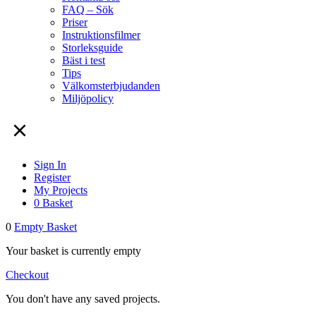
FAQ – Sök
Priser
Instruktionsfilmer
Storleksguide
Bäst i test
Tips
Välkomsterbjudanden
Miljöpolicy
Sign In
Register
My Projects
0
Basket
0
Empty Basket
Your basket is currently empty
Checkout
You don't have any saved projects.