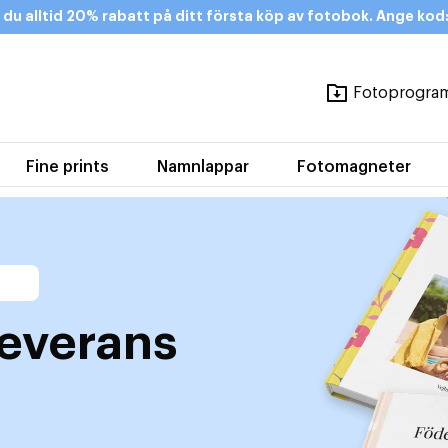
 du alltid 20% rabatt på ditt första köp av fotobok. Ange k
Fotoprogra
Fine prints
Namnlappar
Fotomagneter
leverans