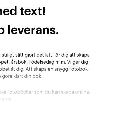
ed text!
b leverans.
iligt sätt gjort det lätt för dig att skapa
opet, årsbok, födelsedag m.m. Vi ger dig
jobbet åt dig! Att skapa en snygg fotobok
 göra klart din bok.
 olika fotoböcker som du kan skapa online.
kerna.