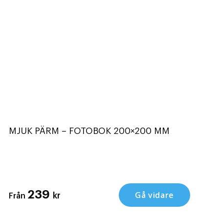
MJUK PÄRM – FOTOBOK 200×200 MM
239
Gå vidare
kr
Från