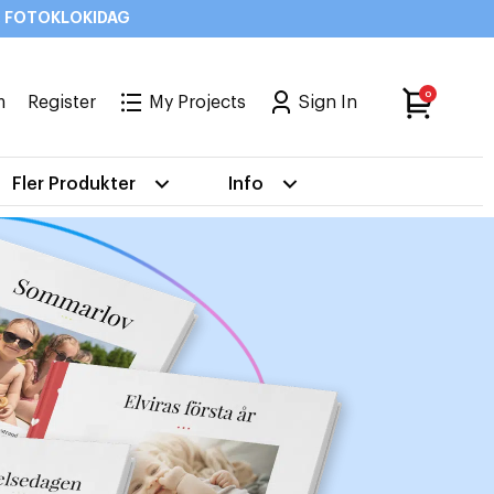
od: FOTOKLOKIDAG
0
m
Register
My Projects
Sign In
Fler Produkter
Info