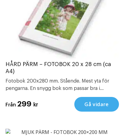
HÅRD PÄRM – FOTOBOK 20 x 28 cm (ca
A4)
Fotobok 200x280 mm. Stående. Mest yta för
pengarna. En snygg bok som passar bra i
bokhyllan. Bra till resor, årsböcker, dop,
299
presenter m.m. Vi har också andra fina produkter
Gå vidare
kr
Från
såsom , almanacka och .