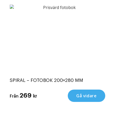
SPIRAL – FOTOBOK 200×280 MM
269
Gå vidare
kr
Från