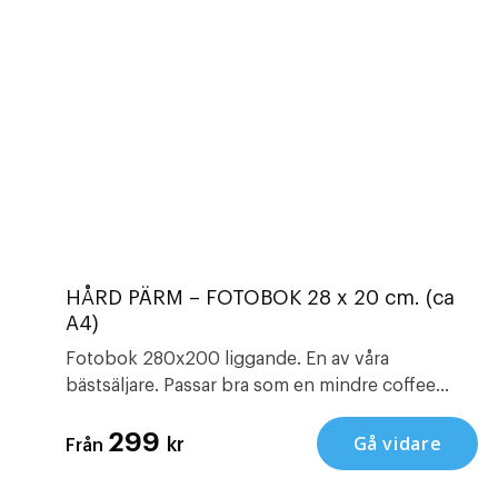
HÅRD PÄRM – FOTOBOK 28 x 20 cm. (ca
A4)
Fotobok 280x200 liggande. En av våra
bästsäljare. Passar bra som en mindre coffee
table book. Perfekt för resan eller som årsbok. Vi
299
har också andra fina produkter såsom , och .
Gå vidare
kr
Från