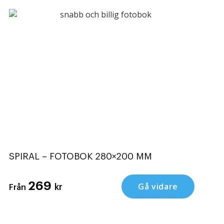
SPIRAL – FOTOBOK 280×200 MM
269
Gå vidare
kr
Från