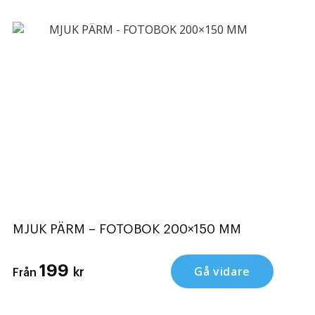
MJUK PÄRM – FOTOBOK 200×150 MM
199
Gå vidare
kr
Från