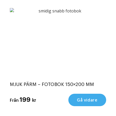
MJUK PÄRM – FOTOBOK 150×200 MM
199
Gå vidare
kr
Från