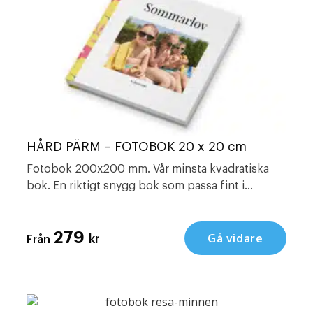
HÅRD PÄRM – FOTOBOK 20 x 20 cm
Fotobok 200x200 mm. Vår minsta kvadratiska
bok. En riktigt snygg bok som passa fint i
bokhyllan. Snygg att ge bort i present, dop
födelsedag eller att ha som årsböcker.
279
Gå vidare
kr
Från