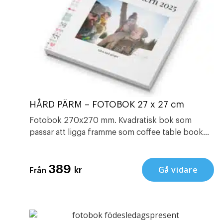
HÅRD PÄRM – FOTOBOK 27 x 27 cm
Fotobok 270x270 mm. Kvadratisk bok som
passar att ligga framme som coffee table book
men går också fint in i bokhyllan. En av vår mest
sålda bok.
389
Gå vidare
kr
Från