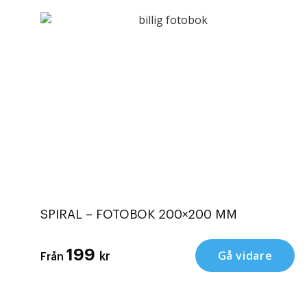
SPIRAL – FOTOBOK 200×200 MM
199
Gå vidare
kr
Från