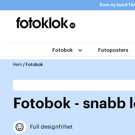
Som ny kund får
Fotobok
Fotoposters
Hem
/ Fotobok
Fotobok - snabb 
Full designfrihet