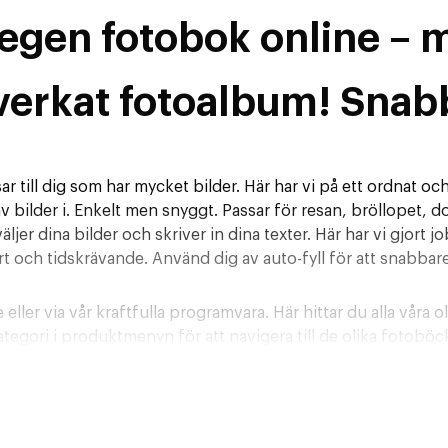
 egen fotobok online – m
verkat fotoalbum! Snab
till dig som har mycket bilder. Här har vi på ett ordnat och st
 bilder i. Enkelt men snyggt. Passar för resan, bröllopet, d
ljer dina bilder och skriver in dina texter. Här har vi gjort 
rt och tidskrävande. Använd dig av auto-fyll för att snabbare
eller via vår kraftfulla programvara. Här hittar du alla våra
kategori i produktmenyn för att navigera till de olika fotoböc