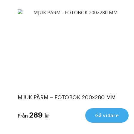
MJUK PÄRM – FOTOBOK 200×280 MM
289
Gå vidare
kr
Från