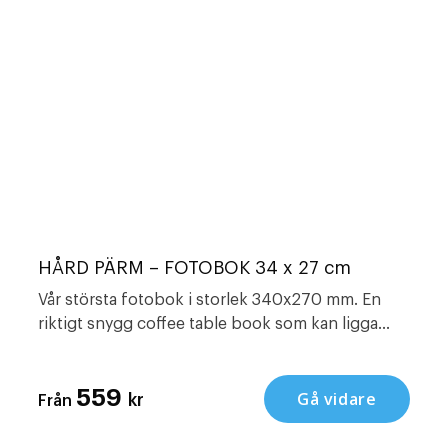
HÅRD PÄRM – FOTOBOK 34 x 27 cm
Vår största fotobok i storlek 340x270 mm. En
riktigt snygg coffee table book som kan ligga
frame. Passar bra till resor och årsböcker eller om
du vill ge bort en riktigt maffig present. Vi har
559
Gå vidare
också andra fina produkter såsom , och .
kr
Från