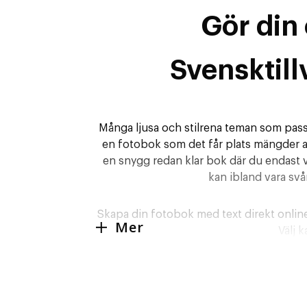
Gör din
Svensktill
Många ljusa och stilrena teman som passar 
en fotobok som det får plats mängder av
en snygg redan klar bok där du endast vä
kan ibland vara svå
Skapa din fotobok med text direkt online 
Mer
Välj 