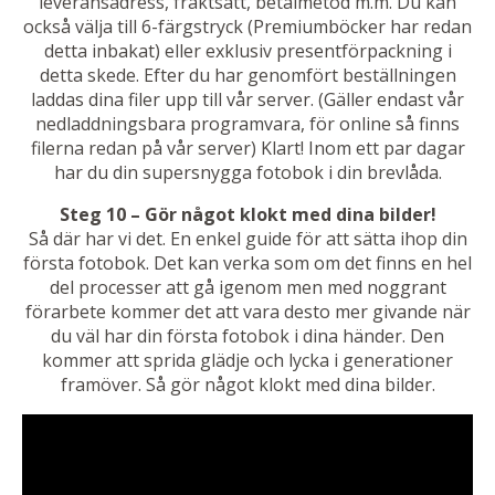
leveransadress, fraktsätt, betalmetod m.m. Du kan
också välja till 6-färgstryck (Premiumböcker har redan
detta inbakat) eller exklusiv presentförpackning i
detta skede. Efter du har genomfört beställningen
laddas dina filer upp till vår server. (Gäller endast vår
nedladdningsbara programvara, för online så finns
filerna redan på vår server) Klart! Inom ett par dagar
har du din supersnygga fotobok i din brevlåda.
Steg 10 – Gör något klokt med dina bilder!
Så där har vi det. En enkel guide för att sätta ihop din
första fotobok. Det kan verka som om det finns en hel
del processer att gå igenom men med noggrant
förarbete kommer det att vara desto mer givande när
du väl har din första fotobok i dina händer. Den
kommer att sprida glädje och lycka i generationer
framöver. Så gör något klokt med dina bilder.