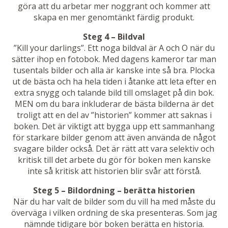
göra att du arbetar mer noggrant och kommer att
skapa en mer genomtänkt färdig produkt.
Steg 4 – Bildval
”Kill your darlings”. Ett noga bildval är A och O när du
sätter ihop en fotobok. Med dagens kameror tar man
tusentals bilder och alla är kanske inte så bra. Plocka
ut de bästa och ha hela tiden i åtanke att leta efter en
extra snygg och talande bild till omslaget på din bok.
MEN om du bara inkluderar de bästa bilderna är det
troligt att en del av ”historien” kommer att saknas i
boken. Det är viktigt att bygga upp ett sammanhang
för starkare bilder genom att även använda de något
svagare bilder också. Det är rätt att vara selektiv och
kritisk till det arbete du gör för boken men kanske
inte så kritisk att historien blir svår att förstå.
Steg 5 – Bildordning – berätta historien
När du har valt de bilder som du vill ha med måste du
överväga i vilken ordning de ska presenteras. Som jag
nämnde tidigare bör boken berätta en historia.