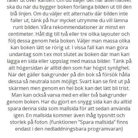
faller ut över kanten. Om du väljer det här alternativet
ska du när du bygger boken förlänga bilden ut till den
blå linjen. Om du väljer ett alternativ där bilden inte
faller ut, tänk på hur mycket utrymme du vill lämna
runt bilden. Våra rekommendationer är minst en
centimeter. Håll dig till två eller tre olika layouter och
följ dessa genom hela boken. Väljer man massa olika
kan boken lätt se rörig ut. I vissa fall kan man göra
undantag som t.ex mot slutet av boken där man kan
lägga en sida eller uppslag med massa bilder. Tänk på
att högersidan är alltid den som har högst synlighet.
När det gäller bakgrunder på din bok så försök hålla
dessa så neutrala som möjligt. Svart kan se fint ut på
skärmen men genom en hel bok kan det lätt bli trist.
Man kan också varva med en eller två bakgrunder
genom boken. Har du gjort en snygg sida kan du alltid
spara denna sida som mallsida för att sedan använda
igen. En mallsida kommer även ihåg typsnitt och
storlek på foton. (funktionen ”Spara mallsida” finns
endast i den nedladdningsbara programvaran)