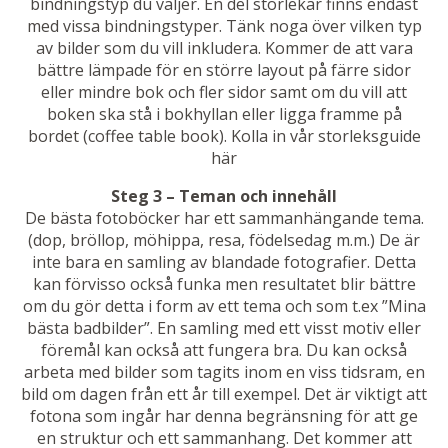
bindningstyp du väljer. En del storlekar finns endast
med vissa bindningstyper. Tänk noga över vilken typ
av bilder som du vill inkludera. Kommer de att vara
bättre lämpade för en större layout på färre sidor
eller mindre bok och fler sidor samt om du vill att
boken ska stå i bokhyllan eller ligga framme på
bordet (coffee table book). Kolla in vår
storleksguide
här
Steg 3 – Teman och innehåll
De bästa fotoböcker har ett sammanhängande tema.
(dop, bröllop, möhippa, resa, födelsedag m.m.) De är
inte bara en samling av blandade fotografier. Detta
kan förvisso också funka men resultatet blir bättre
om du gör detta i form av ett tema och som t.ex ”Mina
bästa badbilder”. En samling med ett visst motiv eller
föremål kan också att fungera bra. Du kan också
arbeta med bilder som tagits inom en viss tidsram, en
bild om dagen från ett år till exempel. Det är viktigt att
fotona som ingår har denna begränsning för att ge
en struktur och ett sammanhang. Det kommer att