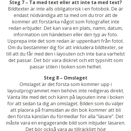
Steg 7 – Ta med text eller att inte ta med text?
Bildtexter är inte alls obligatorisk i en fotobok. De är
endast nödvändiga att ta med om du tror att de
kommer att förstärka något som fotografiet inte
redan erbjuder. Det kan vara en plats, namn, datum,
information om händelsen eller den typ av foto.
Upprepa inte det som redan är uppenbart från fotot.
Om du bestämmer dig för att inkludera bildtexter, se
till att du får med den i layouten och inte bara varhelst
det passar. Det bör vara diskret och ett typsnitt som
passar stilen i boken som helhet.
Steg 8 – Omslaget
Omslaget är det första som kommer upp i
layoutprogrammet men behövs inte redigeras direkt.
Vänta lite med det och känn på layouten inne i boken
för att sedan ta dig an omslaget. Bilden som du väljer
att placera på framsidan av din bok kommer att bli
den första känslan du förmedlar för alla ”läsare”. Det
måste vara en engagerande bild som inbjuder läsaren.
Det bör också vara av tillräckligt hög