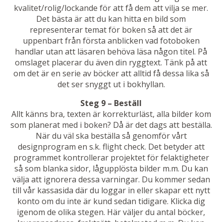
kvalitet/rolig/lockande för att få dem att vilja se mer.
Det bästa är att du kan hitta en bild som
representerar temat för boken så att det är
uppenbart från första anblicken vad fotoboken
handlar utan att läsaren behöva läsa någon titel. På
omslaget placerar du även din ryggtext. Tänk på att
om det är en serie av böcker att alltid få dessa lika så
det ser snyggt ut i bokhyllan.
Steg 9 – Beställ
Allt känns bra, texten är korrekturläst, alla bilder kom
som planerat med i boken? Då är det dags att beställa.
När du väl ska beställa så genomför vårt
designprogram en s.k. flight check. Det betyder att
programmet kontrollerar projektet för felaktigheter
så som blanka sidor, lågupplösta bilder m.m. Du kan
välja att ignorera dessa varningar. Du kommer sedan
till vår kassasida där du loggar in eller skapar ett nytt
konto om du inte är kund sedan tidigare. Klicka dig
igenom de olika stegen. Här väljer du antal böcker,