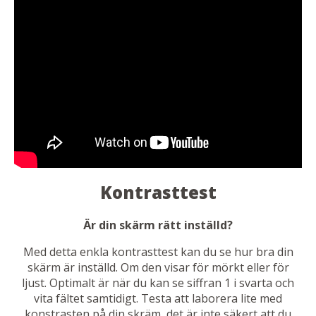
Kontrasttest
Är din skärm rätt inställd?
Med detta enkla kontrasttest kan du se hur bra din
skärm är inställd. Om den visar för mörkt eller för
ljust. Optimalt är när du kan se siffran 1 i svarta och
vita fältet samtidigt. Testa att laborera lite med
konstrasten på din skräm, det är inte säkert att du