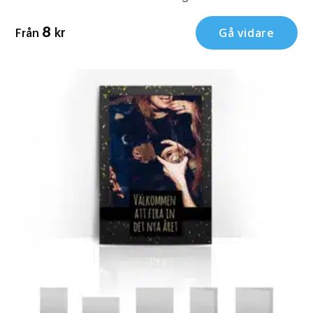
Gå vidare
8
kr
Från