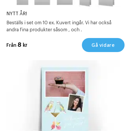
NYTT ÅR!
Beställs i set om 10 ex. Kuvert ingår. Vi har också
andra fina produkter såsom , och .
Gå vidare
8
kr
Från