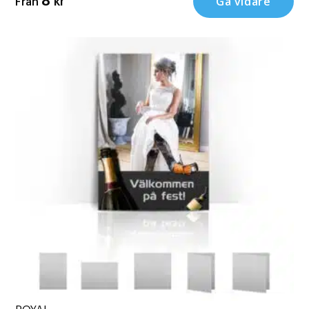
Gå vidare
8
kr
Från