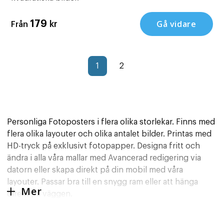
Gå vidare
179
kr
Från
1
2
Personliga Fotoposters i flera olika storlekar. Finns med
flera olika layouter och olika antalet bilder. Printas med
HD-tryck på exklusivt fotopapper. Designa fritt och
ändra i alla våra mallar med Avancerad redigering via
datorn eller skapa direkt på din mobil med våra
layouter. Passar bra till en snygg ram eller att hänga
Mer
direkt på väggen.