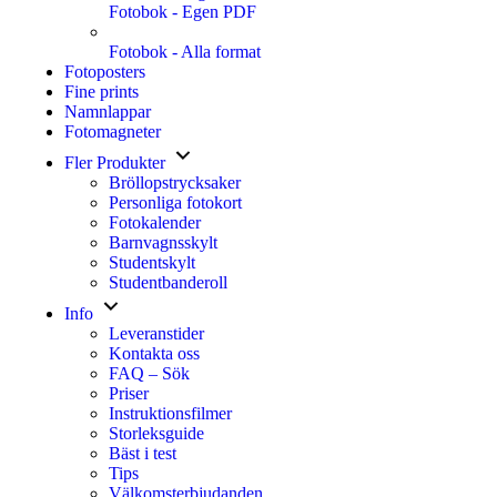
Fotobok - Egen PDF
Fotobok - Alla format
Fotoposters
Fine prints
Namnlappar
Fotomagneter
Fler Produkter
Bröllopstrycksaker
Personliga fotokort
Fotokalender
Barnvagnsskylt
Studentskylt
Studentbanderoll
Info
Leveranstider
Kontakta oss
FAQ – Sök
Priser
Instruktionsfilmer
Storleksguide
Bäst i test
Tips
Välkomsterbjudanden