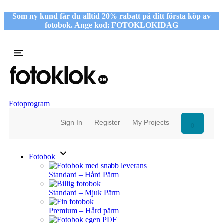
Som ny kund får du alltid 20% rabatt på ditt första köp av
fotobok. Ange kod: FOTOKLOKIDAG
Fotoprogram
Sign In
Register
My Projects
0
Fotobok
Standard – Hård Pärm
Standard – Mjuk Pärm
Premium – Hård pärm