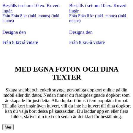
Beställs i set om 10 ex. Kuvert
Beställs i set om 10 ex. Kuvert
ingår.
ingår.
Från
Från
8
kr
(inkl. moms)
(inkl.
Från
Från
8
kr
(inkl. moms)
(inkl.
moms)
moms)
Designa den
Designa den
Från
8
kr
Gå vidare
Från
8
kr
Gå vidare
MED EGNA FOTON OCH DINA
TEXTER
Skapa snabbt och enkelt snygga personliga dopkort online på din
mobil eller din dator. Nedan finner du färdigdesignade dopkort som
är skapade för just detta. Alla dopkort finns i fem populära format.
Till alla kort ingår även kuvert, vill du inte ha kuvert till dina dopkort
kan du välja bort dessa på kassasidan. Du laddar upp en eller flera
bilder, skriver din text och sedan är det klart för beställning.
Mer