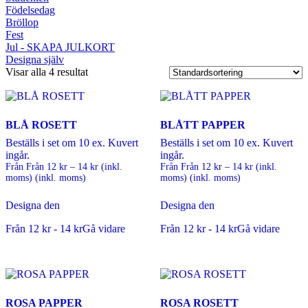
Födelsedag
Bröllop
Fest
Jul - SKAPA JULKORT
Designa själv
Visar alla 4 resultat
BLÅ ROSETT
BLÅTT PAPPER
Beställs i set om 10 ex. Kuvert
Beställs i set om 10 ex. Kuvert
ingår.
ingår.
Från
Från
12
kr
–
14
kr
(inkl.
Från
Från
12
kr
–
14
kr
(inkl.
moms)
(inkl. moms)
moms)
(inkl. moms)
Designa den
Designa den
Från
12
kr
-
14
kr
Gå vidare
Från
12
kr
-
14
kr
Gå vidare
ROSA PAPPER
ROSA ROSETT