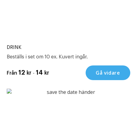
DRINK
Beställs i set om 10 ex. Kuvert ingår.
-
Gå vidare
12
14
kr
kr
Från