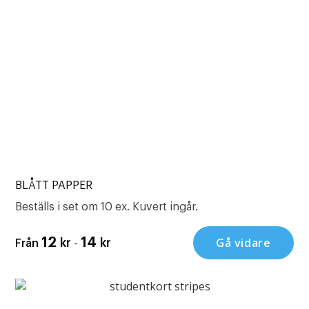
BLÅTT PAPPER
Beställs i set om 10 ex. Kuvert ingår.
-
Gå vidare
12
14
kr
kr
Från