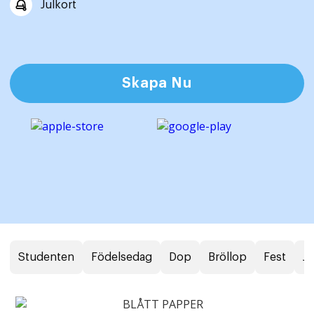
Julkort
Skapa Nu
Studenten
Födelsedag
Dop
Bröllop
Fest
J