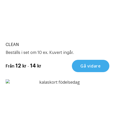
CLEAN
Beställs i set om 10 ex. Kuvert ingår.
-
Gå vidare
12
14
kr
kr
Från