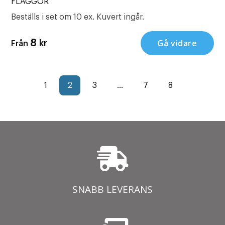
FLAGGOR
Beställs i set om 10 ex. Kuvert ingår.
Gå vidare
8
kr
Från
1
2
3
…
7
8
SNABB LEVERANS