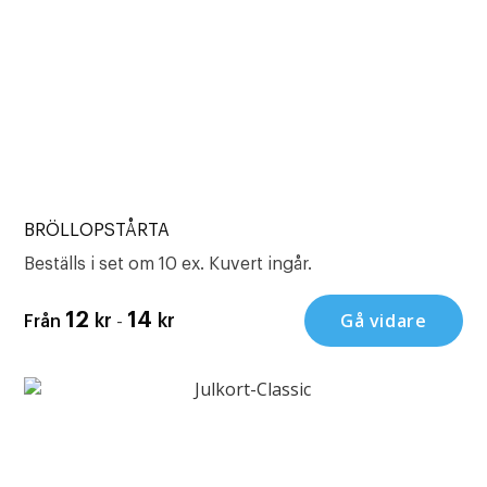
BRÖLLOPSTÅRTA
Beställs i set om 10 ex. Kuvert ingår.
-
Gå vidare
12
14
kr
kr
Från