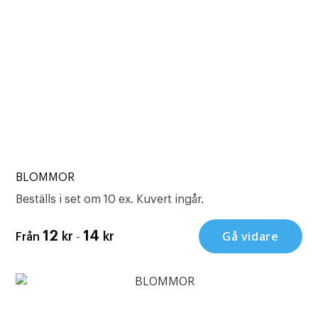
BLOMMOR
Beställs i set om 10 ex. Kuvert ingår.
-
Gå vidare
12
14
kr
kr
Från