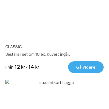
CLASSIC
Beställs i set om 10 ex. Kuvert ingår.
-
Gå vidare
12
14
kr
kr
Från