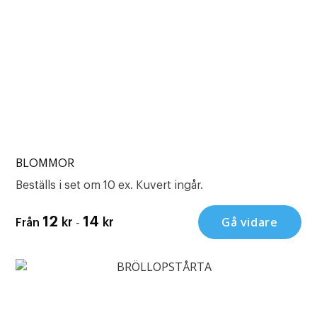
BLOMMOR
Beställs i set om 10 ex. Kuvert ingår.
-
Gå vidare
12
14
kr
kr
Från