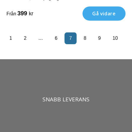
mindre text under med klass.
399
Gå vidare
kr
Från
1
2
…
6
7
8
9
10
SNABB LEVERANS