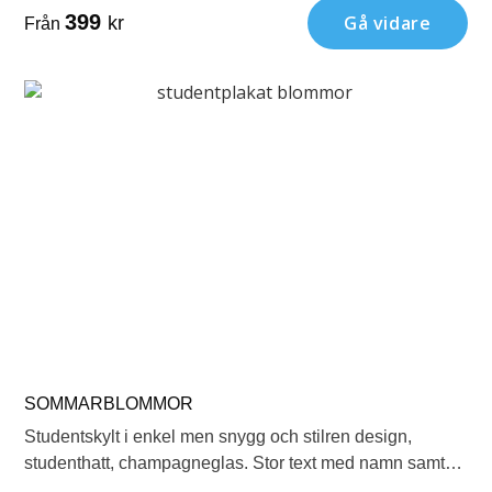
399
Gå vidare
kr
Från
SOMMARBLOMMOR
Studentskylt i enkel men snygg och stilren design,
studenthatt, champagneglas. Stor text med namn samt
mindre text under med klass.