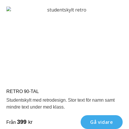
RETRO 90-TAL
Studentskylt med retrodesign. Stor text för namn samt
mindre text under med klass.
399
Gå vidare
kr
Från