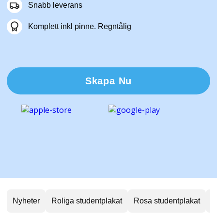
Snabb leverans
Komplett inkl pinne. Regntålig
Skapa Nu
Nyheter
Roliga studentplakat
Rosa studentplakat
B