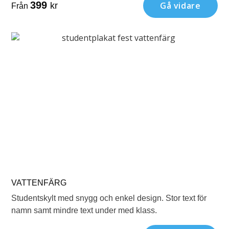
399
Gå vidare
kr
Från
VATTENFÄRG
Studentskylt med snygg och enkel design. Stor text för
namn samt mindre text under med klass.