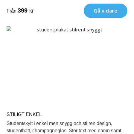
mindre text under med klass.
399
Gå vidare
kr
Från
STILIGT ENKEL
Studentskylt i enkel men snygg och stilren design,
studenthatt, champagneglas. Stor text med namn samt