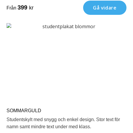
399
Gå vidare
kr
Från
SOMMARGULD
Studentskylt med snygg och enkel design. Stor text för
namn samt mindre text under med klass.