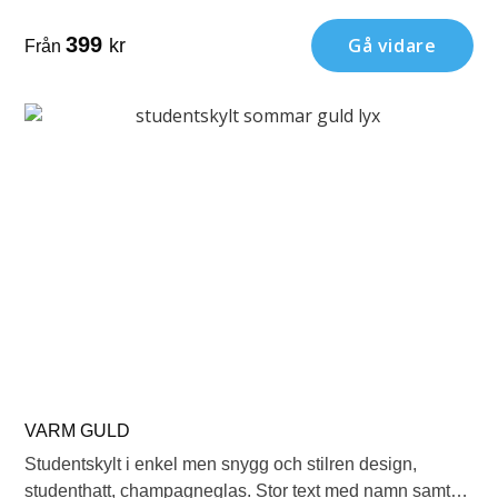
mindre text under med klass.
399
Gå vidare
kr
Från
VARM GULD
Studentskylt i enkel men snygg och stilren design,
studenthatt, champagneglas. Stor text med namn samt