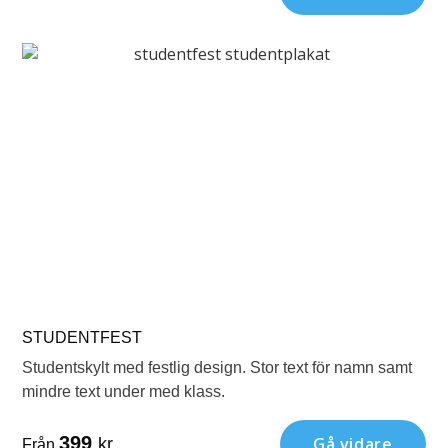
STUDENTFEST
Studentskylt med festlig design. Stor text för namn samt
mindre text under med klass.
399
Gå vidare
kr
Från