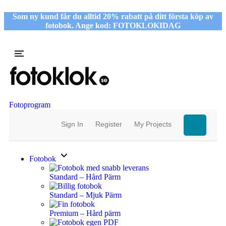
Som ny kund får du alltid 20% rabatt på ditt första köp av
fotobok. Ange kod: FOTOKLOKIDAG
Fotoprogram
Sign In
Register
My Projects
0
Fotobok
Standard – Hård Pärm
Standard – Mjuk Pärm
Premium – Hård pärm