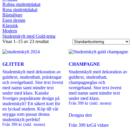
Roliga studentplakat
Rosa studentplakat
Bästsäljare
Egen design
Klassisk
Modern
Studentskylt med Guld-tema
Visar 1–15 av 23 resultat
GLITTER
CHAMPAGNE
Studentskylt med dekoration av
Studentskylt med dekoration av
guldtext, studenthatt, präskragar
guldtext, studenthatt,
och sverigeband. Stor text överst
champagneglas och
med namn samt mindre text
sverigeband. Stor text överst
under med klass. Kanske
med namn samt mindre text
Sveriges populäraste design på
under med klass.
studentskylt? Ett säkert kort för
Från
399
kr
(inkl. moms)
en lyckad student. Köp till vår
snygga som passar denna
Designa den
studentskylt perfekt!
Från
399
kr
(inkl. moms)
Från
399
kr
Gå vidare