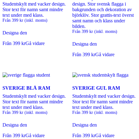
Studentskylt med vacker design.
design. Stor svensk flagga i
Stor text för namn samt mindre
bakgrunden och dekoration av
text under med klass.
björklöv. Stor grattis-text överst
Från
399
kr
(inkl. moms)
samt namn och klass under
bilden.
Från
399
kr
(inkl. moms)
Designa den
Från
399
kr
Gå vidare
Designa den
Från
399
kr
Gå vidare
SVERIGE BLÅ RAM
SVERIGE GUL RAM
Studentskylt med vacker design.
Studentskylt med vacker design.
Stor text för namn samt mindre
Stor text för namn samt mindre
text under med klass.
text under med klass.
Från
399
kr
(inkl. moms)
Från
399
kr
(inkl. moms)
Designa den
Designa den
Från
399
kr
Gå vidare
Från
399
kr
Gå vidare