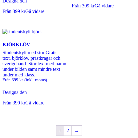
Designa den
Från
399
kr
Gå vidare
Från
399
kr
Gå vidare
BJÖRKLÖV
Studentskylt med stor Gratis
text, björklöv, prästkragar och
sverigeband. Stor text med namn
under bilden samt mindre text
under med klass.
Från
399
kr
(inkl. moms)
Designa den
Från
399
kr
Gå vidare
1
2
→