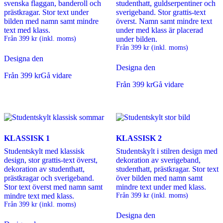
svenska flaggan, banderoll och
studenthatt, guldserpentiner och
prästkragar. Stor text under
sverigeband. Stor grattis-text
bilden med namn samt mindre
överst. Namn samt mindre text
text med klass.
under med klass är placerad
Från
399
kr
(inkl. moms)
under bilden.
Från
399
kr
(inkl. moms)
Designa den
Designa den
Från
399
kr
Gå vidare
Från
399
kr
Gå vidare
KLASSISK 1
KLASSISK 2
Studentskylt med klassisk
Studentskylt i stilren design med
design, stor grattis-text överst,
dekoration av sverigeband,
dekoration av studenthatt,
studenthatt, prästkragar. Stor text
prästkragar och sverigeband.
över bilden med namn samt
Stor text överst med namn samt
mindre text under med klass.
mindre text med klass.
Från
399
kr
(inkl. moms)
Från
399
kr
(inkl. moms)
Designa den