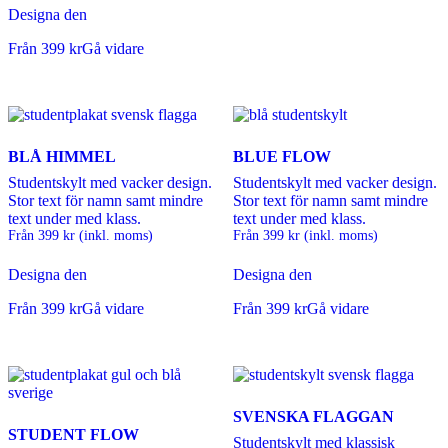
Designa den
Från
399
kr
Gå vidare
BLÅ HIMMEL
BLUE FLOW
Studentskylt med vacker design.
Studentskylt med vacker design.
Stor text för namn samt mindre
Stor text för namn samt mindre
text under med klass.
text under med klass.
Från
399
kr
(inkl. moms)
Från
399
kr
(inkl. moms)
Designa den
Designa den
Från
399
kr
Gå vidare
Från
399
kr
Gå vidare
SVENSKA FLAGGAN
STUDENT FLOW
Studentskylt med klassisk