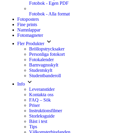
Fotobok - Egen PDF
Fotobok - Alla format
Fotoposters
Fine prints
Namnlappar
Fotomagneter
Fler Produkter
Bröllopstrycksaker
Personliga fotokort
Fotokalender
Barnvagnsskylt
Studentskylt
Studentbanderoll
Info
Leveranstider
Kontakta oss
FAQ – Sök
Priser
Instruktionsfilmer
Storleksguide
Bäst i test
Tips
Välkomsterbjudanden