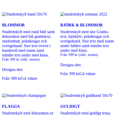
BLOMMOR
BJÖRK & BLOMMOR
Studentskylt med rund bild samt
Studentskylt med stor Grattis-
dekoration med blå grattistext,
text, björklöv, prästkragar och
studenthatt, prästkragar och
sverigeband. Stor text med namn
sverigeband. Stor text överst i
under bilden samt mindre text
banderoll med namn samt
under med klass.
mindre text under med klass.
Från
399
kr
(inkl. moms)
Från
399
kr
(inkl. moms)
Designa den
Designa den
Från
399
kr
Gå vidare
Från
399
kr
Gå vidare
FLAGGA
GULDIGT
Studentskylt med dekoration av
Studentskylt med guldigt tema,