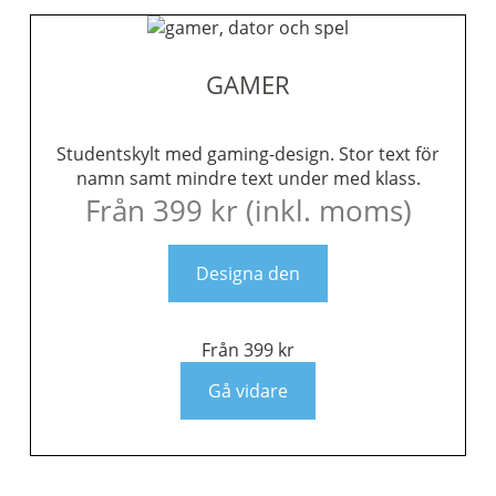
GAMER
Studentskylt med gaming-design. Stor text för
namn samt mindre text under med klass.
Från
399
kr
(inkl. moms)
Designa den
Från
399
kr
Gå vidare