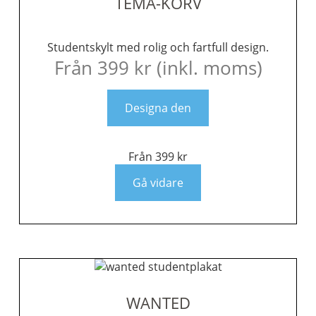
TEMA-KORV
Studentskylt med rolig och fartfull design.
Från
399
kr
(inkl. moms)
Designa den
Från
399
kr
Gå vidare
WANTED