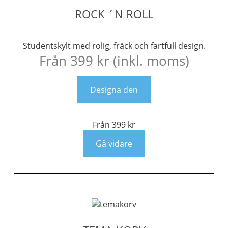
ROCK ´N ROLL
Studentskylt med rolig, fräck och fartfull design.
Från
399
kr
(inkl. moms)
Designa den
Från
399
kr
Gå vidare