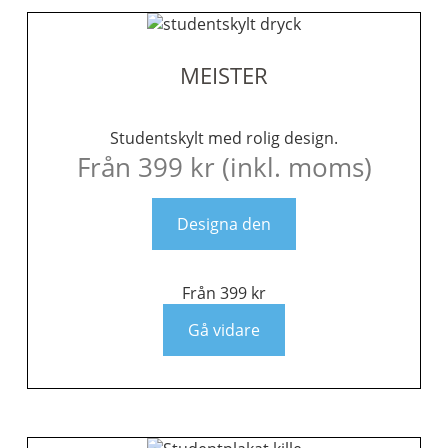
MEISTER
Studentskylt med rolig design.
Från
399
kr
(inkl. moms)
Designa den
Från
399
kr
Gå vidare