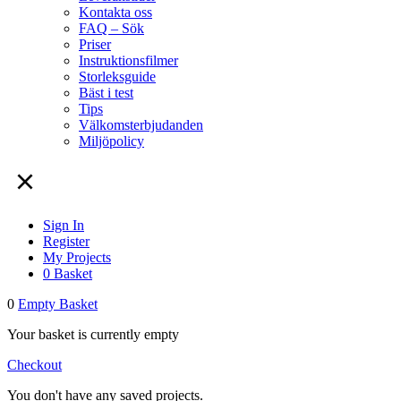
Kontakta oss
FAQ – Sök
Priser
Instruktionsfilmer
Storleksguide
Bäst i test
Tips
Välkomsterbjudanden
Miljöpolicy
Sign In
Register
My Projects
0
Basket
0
Empty Basket
Your basket is currently empty
Checkout
You don't have any saved projects.