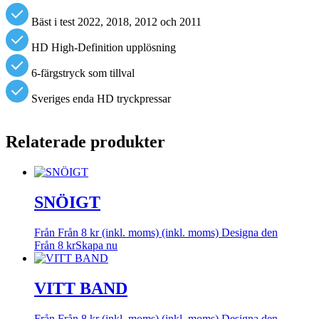
Bäst i test 2022, 2018, 2012 och 2011
HD High-Definition upplösning
6-färgstryck som tillval
Sveriges enda HD tryckpressar
Relaterade produkter
SNÖIGT
Från
Från
8
kr
(inkl. moms)
(inkl. moms)
Designa den
Från
8
kr
Skapa nu
VITT BAND
Från
Från
8
kr
(inkl. moms)
(inkl. moms)
Designa den