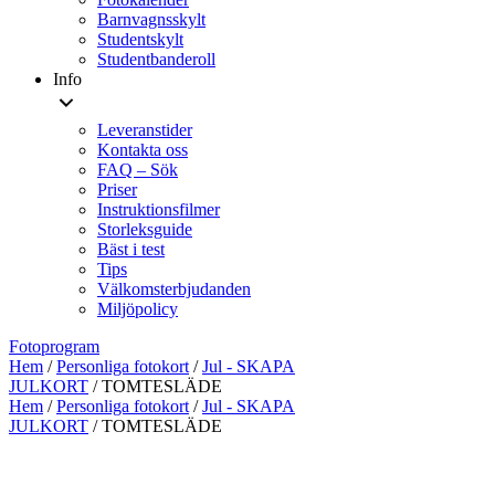
Barnvagnsskylt
Studentskylt
Studentbanderoll
Info
Leveranstider
Kontakta oss
FAQ – Sök
Priser
Instruktionsfilmer
Storleksguide
Bäst i test
Tips
Välkomsterbjudanden
Miljöpolicy
Fotoprogram
Hem
/
Personliga fotokort
/
Jul - SKAPA
JULKORT
/ TOMTESLÄDE
Hem
/
Personliga fotokort
/
Jul - SKAPA
JULKORT
/ TOMTESLÄDE