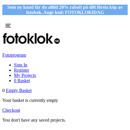
Som ny kund får du alltid 20% rabatt på ditt första köp av
fotobok. Ange kod: FOTOKLOKIDAG
Fotoprogram
Sign In
Register
My Projects
0
Basket
0
Empty Basket
Your basket is currently empty
Checkout
You don't have any saved projects.