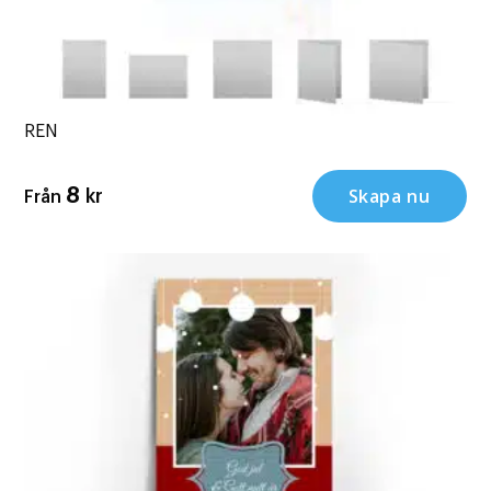
REN
Skapa nu
8
kr
Från