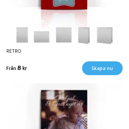
RETRO
Skapa nu
8
kr
Från