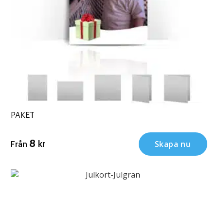
PAKET
Skapa nu
8
kr
Från