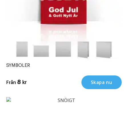
SYMBOLER
Skapa nu
8
kr
Från