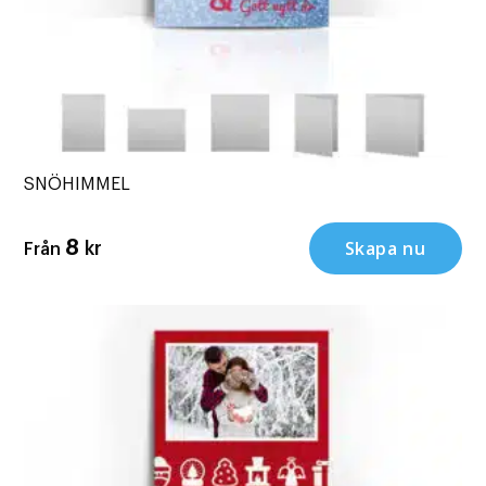
SNÖHIMMEL
Skapa nu
8
kr
Från