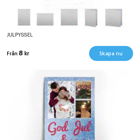
JULPYSSEL
Skapa nu
8
kr
Från