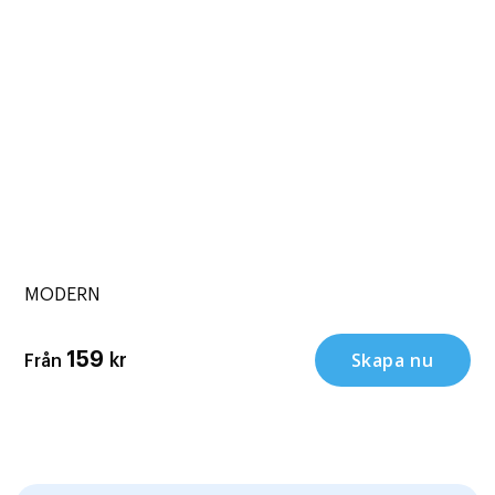
MODERN
Skapa nu
159
kr
Från