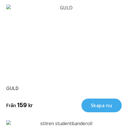
GULD
Skapa nu
159
kr
Från