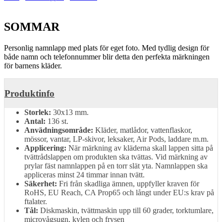
SOMMAR
Personlig namnlapp med plats för eget foto. Med tydlig design för
både namn och telefonnummer blir detta den perfekta märkningen
för barnens kläder.
Produktinfo
Storlek:
30x13 mm.
Antal:
136 st.
Anvädningsområde:
Kläder, matlådor, vattenflaskor,
mössor, vantar, LP-skivor, leksaker, Air Pods, laddare m.m.
Applicering:
När märkning av kläderna skall lappen sitta på
tvättrådslappen om produkten ska tvättas. Vid märkning av
prylar fäst namnlappen på en torr slät yta. Namnlappen ska
appliceras minst 24 timmar innan tvätt.
Säkerhet:
Fri från skadliga ämnen, uppfyller kraven för
RoHS, EU Reach, CA Prop65 och långt under EU:s krav på
ftalater.
Tål:
Diskmaskin, tvättmaskin upp till 60 grader, torktumlare,
microvågsugn, kylen och frysen