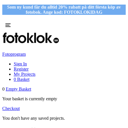
Som ny kund får du alltid 20% rabatt på ditt första köp av
fotobok. Ange kod: FOTOKLOKIDAG
Fotoprogram
Sign In
Register
My Projects
0
Basket
0
Empty Basket
Your basket is currently empty
Checkout
You don't have any saved projects.