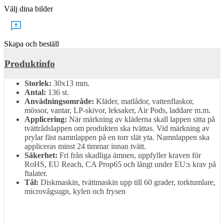
Välj dina bilder
Skapa och beställ
Produktinfo
Storlek:
30x13 mm.
Antal:
136 st.
Anvädningsområde:
Kläder, matlådor, vattenflaskor,
mössor, vantar, LP-skivor, leksaker, Air Pods, laddare m.m.
Applicering:
När märkning av kläderna skall lappen sitta på
tvättrådslappen om produkten ska tvättas. Vid märkning av
prylar fäst namnlappen på en torr slät yta. Namnlappen ska
appliceras minst 24 timmar innan tvätt.
Säkerhet:
Fri från skadliga ämnen, uppfyller kraven för
RoHS, EU Reach, CA Prop65 och långt under EU:s krav på
ftalater.
Tål:
Diskmaskin, tvättmaskin upp till 60 grader, torktumlare,
microvågsugn, kylen och frysen