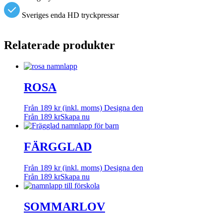
Sveriges enda HD tryckpressar
Relaterade produkter
ROSA
Från
189
kr
(inkl. moms)
Designa den
Från
189
kr
Skapa nu
FÄRGGLAD
Från
189
kr
(inkl. moms)
Designa den
Från
189
kr
Skapa nu
SOMMARLOV