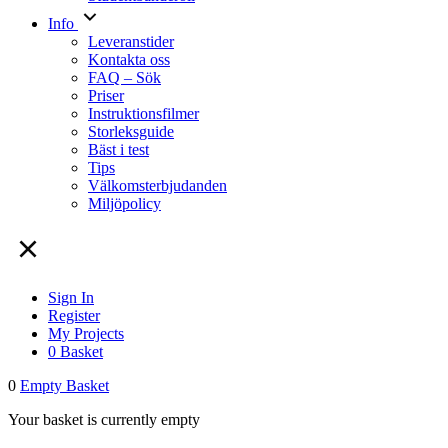
Info
Leveranstider
Kontakta oss
FAQ – Sök
Priser
Instruktionsfilmer
Storleksguide
Bäst i test
Tips
Välkomsterbjudanden
Miljöpolicy
Sign In
Register
My Projects
0
Basket
0
Empty Basket
Your basket is currently empty