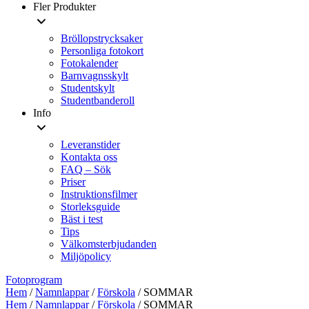
Fler Produkter
Bröllopstrycksaker
Personliga fotokort
Fotokalender
Barnvagnsskylt
Studentskylt
Studentbanderoll
Info
Leveranstider
Kontakta oss
FAQ – Sök
Priser
Instruktionsfilmer
Storleksguide
Bäst i test
Tips
Välkomsterbjudanden
Miljöpolicy
Fotoprogram
Hem
/
Namnlappar
/
Förskola
/ SOMMAR
Hem
/
Namnlappar
/
Förskola
/ SOMMAR