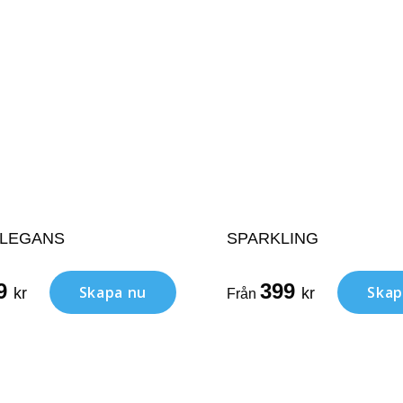
ELEGANS
SPARKLING
9
399
Skapa nu
Skap
kr
kr
Från