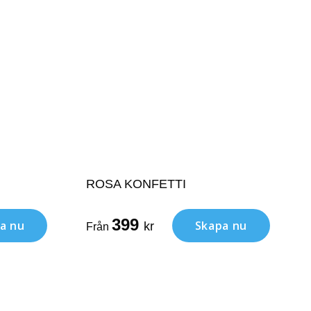
ROSA KONFETTI
399
a nu
Skapa nu
kr
Från