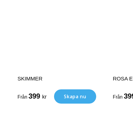
SKIMMER
ROSA 
399
39
Skapa nu
kr
Från
Från