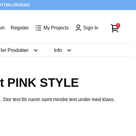
: FOTOKLOKIDAG
0
am
Register
My Projects
Sign In
ler Produkter
Info
lt PINK STYLE
 Stor text för namn samt mindre text under med klass.