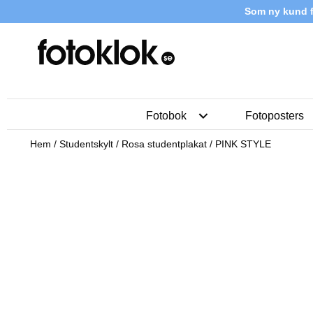
Som ny kund f
Fotobok
Fotoposters
Hem
/
Studentskylt
/
Rosa studentplakat
/ PINK STYLE