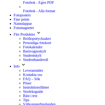
Fotobok - Egen PDF
Fotobok - Alla format
Fotoposters
Fine prints
Namnlappar
Fotomagneter
Fler Produkter
Bröllopstrycksaker
Personliga fotokort
Fotokalender
Barnvagnsskylt
Studentskylt
Studentbanderoll
Info
Leveranstider
Kontakta oss
FAQ – Sök
Priser
Instruktionsfilmer
Storleksguide
Bäst i test
Tips
Välkomsterbjudanden