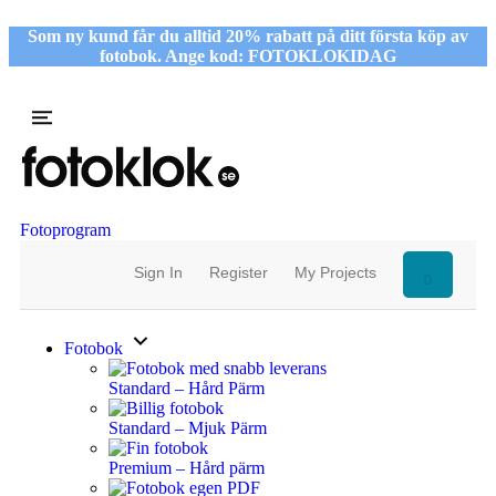
Som ny kund får du alltid 20% rabatt på ditt första köp av
fotobok. Ange kod: FOTOKLOKIDAG
Fotoprogram
Sign In
Register
My Projects
0
Fotobok
Standard – Hård Pärm
Standard – Mjuk Pärm
Premium – Hård pärm