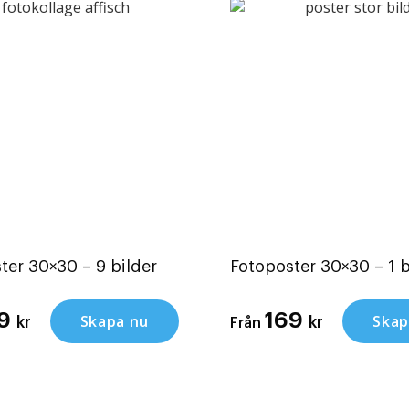
ter 30×30 – 9 bilder
Fotoposter 30×30 – 1 b
69
169
Skapa nu
Skap
kr
kr
Från