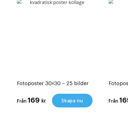
Fotoposter 30×30 – 25 bilder
Fotopos
169
1
Skapa nu
kr
Från
Från