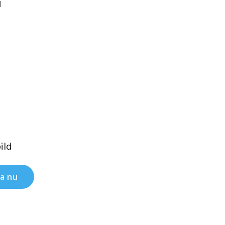
ild
a nu