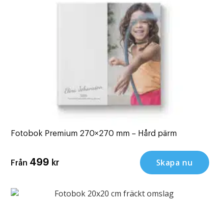
Fotobok Premium 270×270 mm – Hård pärm
Skapa nu
499
kr
Från