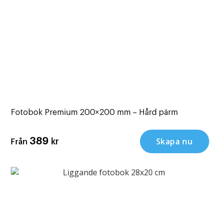
Fotobok Premium 200×200 mm – Hård pärm
Skapa nu
389
kr
Från