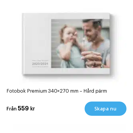
Fotobok Premium 340×270 mm – Hård pärm
Skapa nu
559
kr
Från